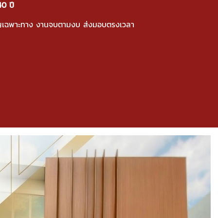
40 ปี
วชาญเฉพาะทาง งานจบตามงบ ส่งมอบตรงเวลา