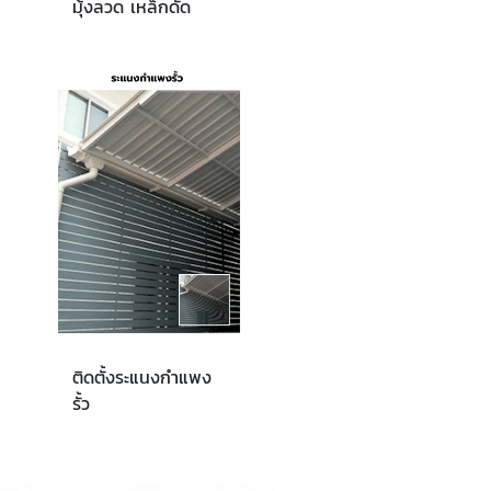
มุ้งลวด เหล็กดัด
ติดตั้งระแนงกำแพง
รั้ว