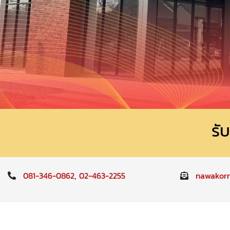
รั
081-346-0862
,
02-463-2255
nawakor