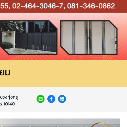
ียม
วงทุ่งครุ
ร 10140